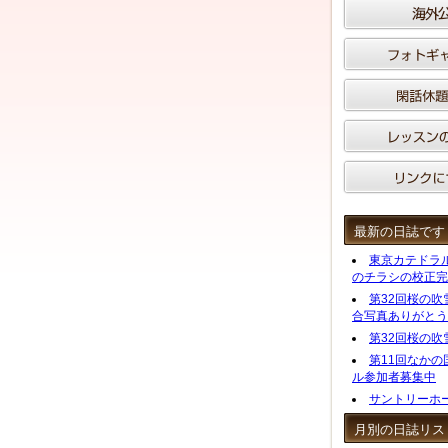
最新の日誌です
東京カテドラ
のチラシの校正完
第32回桜の
合写真ありがとう
第32回桜の吹
第11回なか
ル参加者募集中
サントリーホ
月別の日誌リス