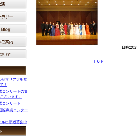
日時:202
ＴＯＰ
ル聖マリア大聖堂
了！
吹雪コンサートの集
ございます。
雪コンサート
の国際声楽コンクー
ール出演者募集中
ト